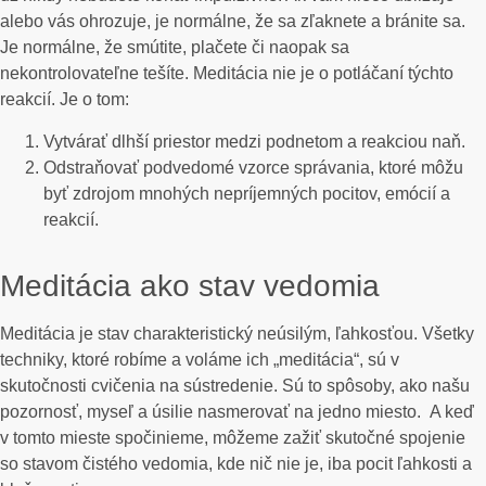
alebo vás ohrozuje, je normálne, že sa zľaknete a bránite sa.
Je normálne, že smútite, plačete či naopak sa
nekontrolovateľne tešíte. Meditácia nie je o potláčaní týchto
reakcií. Je o tom:
Vytvárať dlhší priestor medzi podnetom a reakciou naň.
Odstraňovať podvedomé vzorce správania, ktoré môžu
byť zdrojom mnohých nepríjemných pocitov, emócií a
reakcií.
Meditácia ako stav vedomia
Meditácia je stav charakteristický neúsilým, ľahkosťou. Všetky
techniky, ktoré robíme a voláme ich „meditácia“, sú v
skutočnosti cvičenia na sústredenie. Sú to spôsoby, ako našu
pozornosť, myseľ a úsilie nasmerovať na jedno miesto. A keď
v tomto mieste spočinieme, môžeme zažiť skutočné spojenie
so stavom čistého vedomia, kde nič nie je, iba pocit ľahkosti a