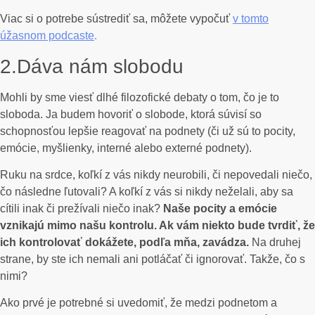
Viac si o potrebe sústrediť sa, môžete vypočuť
v tomto
úžasnom podcaste
.
2.Dáva nám slobodu
Mohli by sme viesť dlhé filozofické debaty o tom, čo je to
sloboda. Ja budem hovoriť o slobode, ktorá súvisí so
schopnosťou lepšie reagovať na podnety (či už sú to pocity,
emócie, myšlienky, interné alebo externé podnety).
Ruku na srdce, koľkí z vás nikdy neurobili, či nepovedali niečo,
čo následne ľutovali? A koľkí z vás si nikdy neželali, aby sa
cítili inak či prežívali niečo inak?
Naše pocity a emócie
vznikajú mimo našu kontrolu. Ak vám niekto bude tvrdiť, že
ich kontrolovať dokážete, podľa mňa, zavádza.
Na druhej
strane, by ste ich nemali ani potláčať či ignorovať. Takže, čo s
nimi?
Ako prvé je potrebné si uvedomiť, že medzi podnetom a