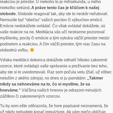
reakciou je priestor. U niekoho to je milisekunda, u iného
niekoľko sekúnd
. A práve tento čas je kľúčom k našej
slobode.
Slobode reagovať tak, aby ste to neskôr neľutovali.
Nemusíte byť “obeťou” vašich pocitov či výbuchov emócií.
Emócie nedokážete ovládať. Čo však ovládať dokážete, sú
vaše reakcie na ne. Meditácia vás učí nestranne pozorovať
myšlienky, pocity či emócie a tým vytvára väčší priestor medzi
podnetom a reakciou. A čím väčší priestor, tým viac času na
slobodnú voľbu.
Vďaka meditácii dokonca dokážete odhaliť hlboko zakorené
vzorce, ktoré ovládajú vaše správanie a prežívanie bez toho,
aby ste si to uvedomovali. Raz som počula vetu (žiaľ, už vôbec
netuším z akého zdroja), no dnes si ju pamätám:
„Takmer
nikdy sa nehneváme na to, čo si myslíme, že sa
hneváme.“
Väčšina našich hnevov je odrazom minulých
zážitkov či zakorenených vzorcov.
Tu by som ešte zdôraznila, že hore popísané neznamená, že
už nikdy nebudete konať impulzívne. Ak vám niečo ubližuje