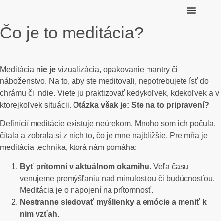
Individuálny koučing
Tu začni (zadarmo)
Čo je to meditácia?
Meditácia
nie je
vizualizácia, opakovanie mantry či
náboženstvo. Na to, aby ste meditovali, nepotrebujete ísť do
chrámu či Indie. Viete ju praktizovať kedykoľvek, kdekoľvek a v
ktorejkoľvek situácii.
Otázka však je: Ste na to pripravení?
Definícií meditácie existuje neúrekom. Mnoho som ich počula,
čítala a zobrala si z nich to, čo je mne najbližšie. Pre mňa je
meditácia technika, ktorá nám pomáha:
Byť prítomní v aktuálnom okamihu.
Veľa času
venujeme premýšľaniu nad minulosťou či budúcnosťou.
Meditácia je o napojení na prítomnosť.
Nestranne sledovať myšlienky a emócie a meniť k
nim vzťah.