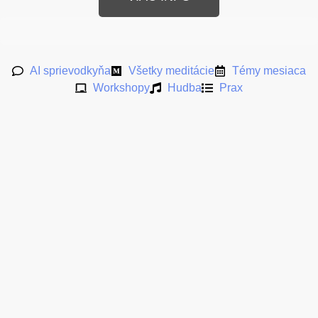
AI sprievodkyňa
Všetky meditácie
Témy mesiaca
Workshopy
Hudba
Prax