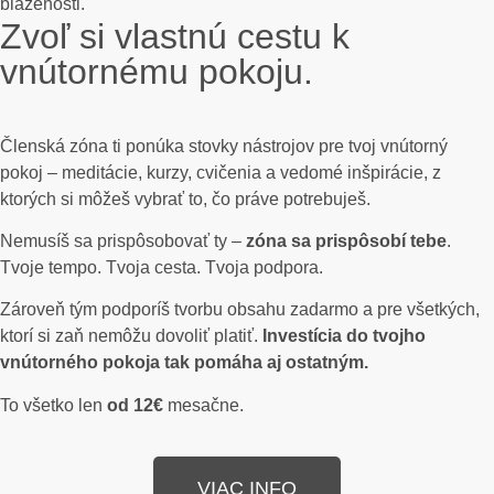
blaženosti.
Zvoľ si vlastnú cestu k
vnútornému pokoju.
Členská zóna ti ponúka stovky nástrojov pre tvoj vnútorný
pokoj – meditácie, kurzy, cvičenia a vedomé inšpirácie, z
ktorých si môžeš vybrať to, čo práve potrebuješ.
Nemusíš sa prispôsobovať ty –
zóna sa prispôsobí tebe
.
Tvoje tempo. Tvoja cesta. Tvoja podpora.
Zároveň tým podporíš tvorbu obsahu zadarmo a pre všetkých,
ktorí si zaň nemôžu dovoliť platiť.
Investícia do tvojho
vnútorného pokoja tak pomáha aj ostatným.
To všetko len
od 12€
mesačne.
VIAC INFO