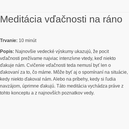
Individuálny koučing
Meditácie zadarmo
Meditácia vďačnosti na ráno
Trvanie:
10 minút
Popis:
Najnovšie vedecké výskumy ukazujú, že pocit
vďačnosti prežívame najviac intenzívne vtedy, keď niekto
ďakuje nám. Cvičenie vďačnosti teda nemusí byť len o
ďakovaní za to, čo máme. Môže byť aj o spomínaní na situácie,
kedy niekto ďakoval nám. Alebo na príbehy, kedy si ľudia
navzájom, úprimne ďakujú. Táto meditácia vychádza práve z
tohto konceptu a z najnovších poznatkov vedy.