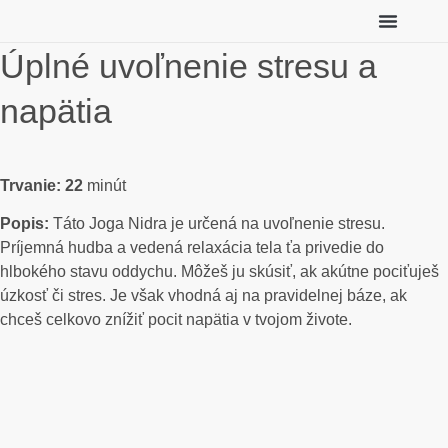
Individuálny koučing
Tu začni (zadarmo)
Úplné uvoľnenie stresu a
napätia
Trvanie: 22
minút
Popis:
Táto Joga Nidra je určená na uvoľnenie stresu.
Príjemná hudba a vedená relaxácia tela ťa privedie do
hlbokého stavu oddychu. Môžeš ju skúsiť, ak akútne pociťuješ
úzkosť či stres. Je však vhodná aj na pravidelnej báze, ak
chceš celkovo znížiť pocit napätia v tvojom živote.