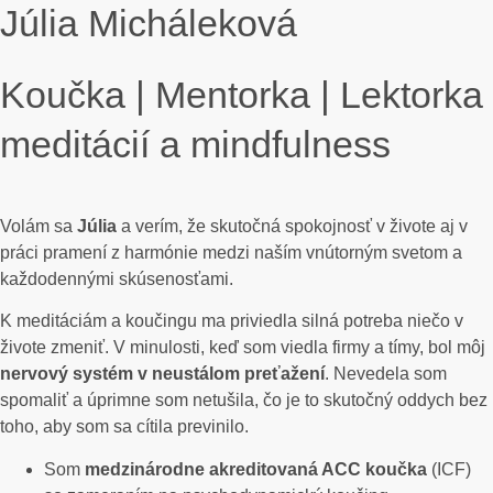
Júlia Micháleková
Koučka | Mentorka | Lektorka
meditácií a mindfulness
Volám sa
Júlia
a verím, že skutočná spokojnosť v živote aj v
práci pramení z harmónie medzi naším vnútorným svetom a
každodennými skúsenosťami.
K meditáciám a koučingu ma priviedla silná potreba niečo v
živote zmeniť. V minulosti, keď som viedla firmy a tímy, bol môj
nervový systém v neustálom preťažení
. Nevedela som
spomaliť a úprimne som netušila, čo je to skutočný oddych bez
toho, aby som sa cítila previnilo.
Som
medzinárodne akreditovaná ACC koučka
(ICF)