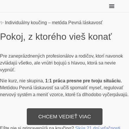
Individuálny koučing
Meditácie zadarmo
✨ Individuálny koučing – metóda Pevná láskavosť
Pokoj, z ktorého vieš konať
Pre zaneprázdnených profesionálov a rodičov, ktorí navonok
zvládajú všetko, ale vnútri bojujú s hlavou, ktorá sa nevie
vypnúť.
Nie kurz, nie skupina,
1:1 práca presne pre tvoju situáciu.
Metódou Pevná láskavosť sa učíš spomaliť myseľ, regulovať
nervový systém a meniť vzorce, ktoré ťa dlhodobo vyčerpávajú.
CHCEM VEDIEŤ VIAC
Ešte nie si pripravený/á na koučing?
Skús 21 dní vďačnosti