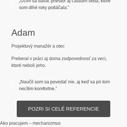
„Učím sa dávať priestor aj častiam seba, ktoré
som dlhé roky potláčala."
Adam
Projektový manažér a otec
Preberal v práci aj doma zodpovednosť za veci,
ktoré neboli jeho.
„Naučil som sa povedať nie, aj keď sa pri tom
necítim komfortne."
POZRI SI CELÉ REFERENCIE
Ako pracujem – mechanizmus