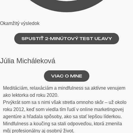
Okamžitý výsledok
SPUSTIŤ 2-MINÚTOVÝ TEST UĽAVY
Júlia Micháleková
VIAC O MNE
Meditáciám, relaxáciám a mindfulness sa aktívne venujem
ako lektorka od roku 2020.
Prvýkrát som sa s nimi však stretla omnoho skôr – už okolo
roku 2012, keď som viedla tím ľudí v online marketingovej
agentúre a hľadala spôsoby, ako sa stať lepšou líderkou.
Mindfulness a koučing sa stali odpoveďou, ktorá zmenila
môj profesionálny aj osobný život.