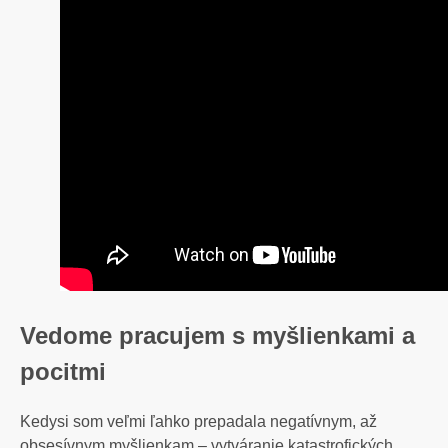
Vedome pracujem s myšlienkami a
pocitmi
Kedysi som veľmi ľahko prepadala negatívnym, až
obsesívnym myšlienkam – vytváranie katastrofických