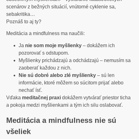
scenárov z bežných situácií, vnútorné cyklenie sa,
sebakritika…
Poznáš to aj ty?
Meditácia a mindfulness ma naučili:
Ja
nie som moje myšlienky
– dokážem ich
pozorovať s odstupom.
Myšlienky prichádzajú a odchádzajú – nemusím sa
zaoberať každou z nich.
Nie sú dobré alebo zlé myšlienky
– sú len
informácie, ktoré môžem so súcitom prijať alebo
nechať ísť.
Vďaka
meditačnej praxi
dokážem vytvárať priestor ticha
a pokoja medzi myšlienkami a tým ich silu oslabovať.
Meditácia a mindfulness nie sú
všeliek