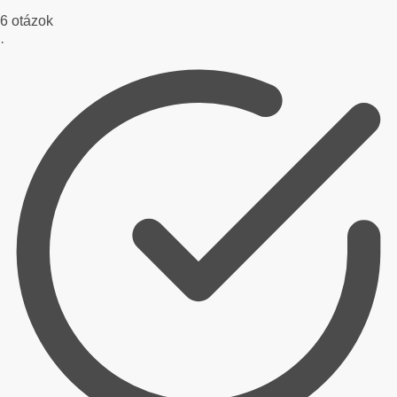
6 otázok
·