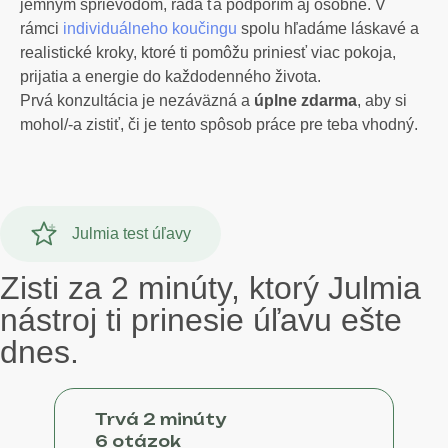
jemným sprievodom, rada ťa podporím aj osobne. V
rámci
individuálneho koučingu
spolu hľadáme láskavé a
realistické kroky, ktoré ti pomôžu priniesť viac pokoja,
prijatia a energie do každodenného života.
Prvá konzultácia je nezáväzná a
úplne zdarma
, aby si
mohol/-a zistiť, či je tento spôsob práce pre teba vhodný.
Julmia test úľavy
Zisti za 2 minúty, ktorý Julmia
nástroj ti prinesie úľavu ešte
dnes.
Trvá 2 minúty
6 otázok