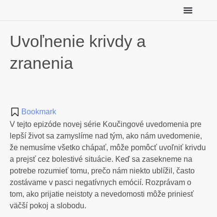
Individuálny koučing
Meditácie zadarmo
Uvoľnenie krivdy a
zranenia
Bookmark
V tejto epizóde novej série Koučingové uvedomenia pre
lepší život sa zamyslíme nad tým, ako nám uvedomenie,
že nemusíme všetko chápať, môže pomôcť uvoľniť krivdu
a prejsť cez bolestivé situácie. Keď sa zasekneme na
potrebe rozumieť tomu, prečo nám niekto ublížil, často
zostávame v pasci negatívnych emócií. Rozprávam o
tom, ako prijatie neistoty a nevedomosti môže priniesť
väčší pokoj a slobodu.