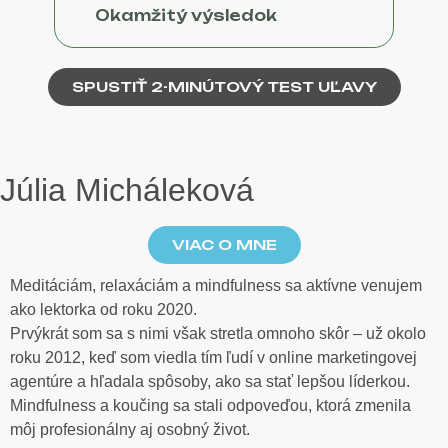
Okamžitý výsledok
SPUSTIŤ 2-MINÚTOVÝ TEST UĽAVY
Júlia Micháleková
VIAC O MNE
Meditáciám, relaxáciám a mindfulness sa aktívne venujem
ako lektorka od roku 2020.
Prvýkrát som sa s nimi však stretla omnoho skôr – už okolo
roku 2012, keď som viedla tím ľudí v online marketingovej
agentúre a hľadala spôsoby, ako sa stať lepšou líderkou.
Mindfulness a koučing sa stali odpoveďou, ktorá zmenila
môj profesionálny aj osobný život.