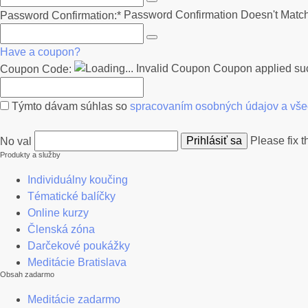
Password Confirmation Doesn't Matc
Password Confirmation:*
Have a coupon?
Invalid Coupon
Coupon applied suc
Coupon Code:
Týmto dávam súhlas so
spracovaním osobných údajov a vš
Please fix t
No val
Produkty a služby
Individuálny koučing
Tématické balíčky
Online kurzy
Členská zóna
Darčekové poukážky
Meditácie Bratislava
Obsah zadarmo
Meditácie zadarmo