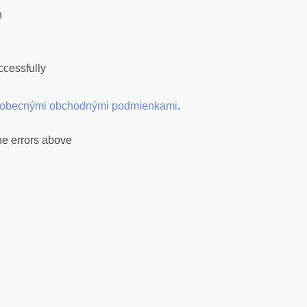
h
cessfully
eobecnými obchodnými podmienkami
.
he errors above