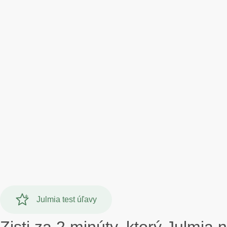
Julmia test úľavy
Zisti za 2 minúty, ktorý Julmia n