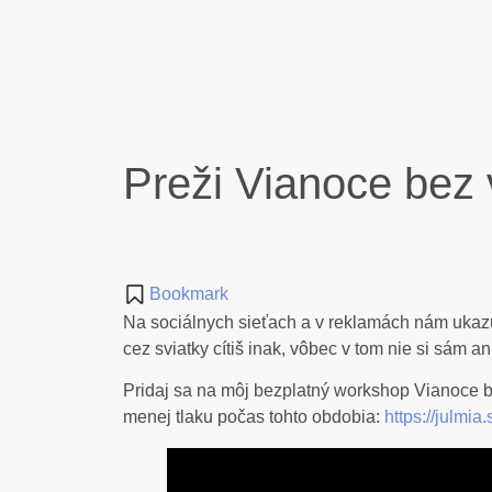
Preži Vianoce bez
Bookmark
Na sociálnych sieťach a v reklamách nám ukazu
cez sviatky cítiš inak, vôbec v tom nie si sám a
Pridaj sa na môj bezplatný workshop Vianoce be
menej tlaku počas tohto obdobia:
https://julmia