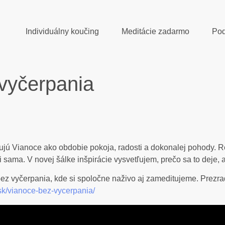
Individuálny koučing
Meditácie zadarmo
Pod
 vyčerpania
jú Vianoce ako obdobie pokoja, radosti a dokonalej pohody. Re
ni sama. V novej šálke inšpirácie vysvetľujem, prečo sa to deje, 
z vyčerpania, kde si spoločne naživo aj zameditujeme. Prezradí
.sk/vianoce-bez-vycerpania/