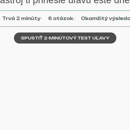
·
·
Trvá 2 minúty
6 otázok
Okamžitý výsled
SPUSTIŤ 2-MINÚTOVÝ TEST UĽAVY