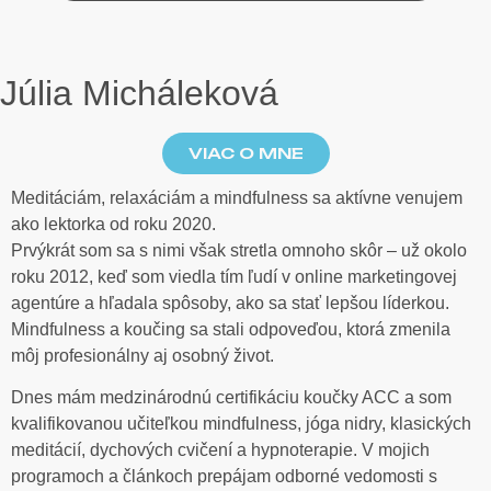
Júlia Micháleková
VIAC O MNE
Meditáciám, relaxáciám a mindfulness sa aktívne venujem
ako lektorka od roku 2020.
Prvýkrát som sa s nimi však stretla omnoho skôr – už okolo
roku 2012, keď som viedla tím ľudí v online marketingovej
agentúre a hľadala spôsoby, ako sa stať lepšou líderkou.
Mindfulness a koučing sa stali odpoveďou, ktorá zmenila
môj profesionálny aj osobný život.
Dnes mám medzinárodnú certifikáciu koučky ACC a som
kvalifikovanou učiteľkou mindfulness, jóga nidry, klasických
meditácií, dychových cvičení a hypnoterapie. V mojich
programoch a článkoch prepájam odborné vedomosti s