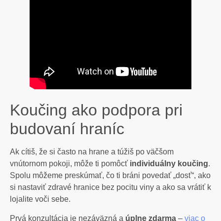
Koučing ako podpora pri
budovaní hraníc
Ak cítiš, že si často na hrane a túžiš po väčšom
vnútornom pokoji, môže ti pomôcť
individuálny koučing
.
Spolu môžeme preskúmať, čo ti bráni povedať „dosť“, ako
si nastaviť zdravé hranice bez pocitu viny a ako sa vrátiť k
lojalite voči sebe.
Prvá konzultácia je nezáväzná a
úplne zdarma
–
viac o