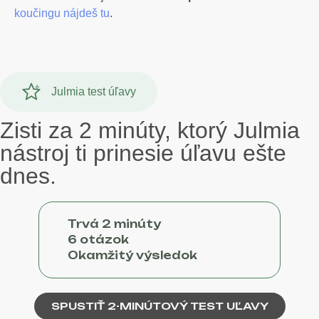
koučingu nájdeš tu
.
Julmia test úľavy
Zisti za 2 minúty, ktorý Julmia
nástroj ti prinesie úľavu ešte
dnes.
Trvá 2 minúty
6 otázok
Okamžitý výsledok
SPUSTIŤ 2-MINÚTOVÝ TEST UĽAVY