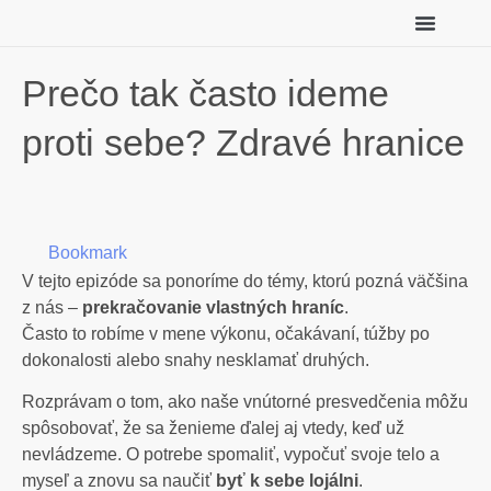
Individuálny koučing
Meditácie zadarmo
Prečo tak často ideme
proti sebe? Zdravé hranice
Bookmark
V tejto epizóde sa ponoríme do témy, ktorú pozná väčšina
z nás –
prekračovanie vlastných hraníc
.
Často to robíme v mene výkonu, očakávaní, túžby po
dokonalosti alebo snahy nesklamať druhých.
Rozprávam o tom, ako naše vnútorné presvedčenia môžu
spôsobovať, že sa ženieme ďalej aj vtedy, keď už
nevládzeme. O potrebe spomaliť, vypočuť svoje telo a
myseľ a znovu sa naučiť
byť k sebe lojálni
.