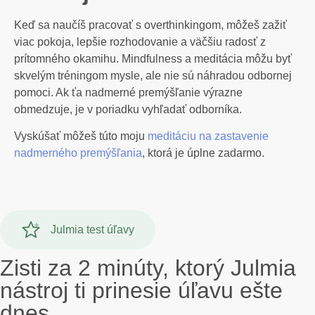
Keď sa naučíš pracovať s overthinkingom, môžeš zažiť
viac pokoja, lepšie rozhodovanie a väčšiu radosť z
prítomného okamihu. Mindfulness a meditácia môžu byť
skvelým tréningom mysle, ale nie sú náhradou odbornej
pomoci. Ak ťa nadmerné premýšľanie výrazne
obmedzuje, je v poriadku vyhľadať odborníka.
Vyskúšať môžeš túto moju
meditáciu na zastavenie
nadmerného premýšľania
, ktorá je úplne zadarmo.
Julmia test úľavy
Zisti za 2 minúty, ktorý Julmia
nástroj ti prinesie úľavu ešte
dnes.