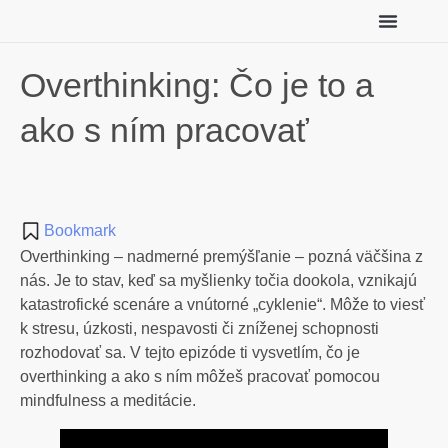
Individuálny koučing
Meditácie zadarmo
Overthinking: Čo je to a
ako s ním pracovať
Bookmark
Overthinking – nadmerné premýšľanie – pozná väčšina z
nás. Je to stav, keď sa myšlienky točia dookola, vznikajú
katastrofické scenáre a vnútorné „cyklenie“. Môže to viesť
k stresu, úzkosti, nespavosti či zníženej schopnosti
rozhodovať sa. V tejto epizóde ti vysvetlím, čo je
overthinking a ako s ním môžeš pracovať pomocou
mindfulness a meditácie.