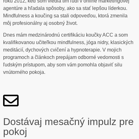
roku 2012, keď som viedla tím ľudí v online marketingovej
agentúre a hľadala spôsoby, ako sa stať lepšou líderkou.
Mindfulness a koučing sa stali odpoveďou, ktorá zmenila
môj profesionálny aj osobný život.
Dnes mám medzinárodnú certifikáciu koučky ACC a som
kvalifikovanou učiteľkou mindfulness, jóga nidry, klasických
meditácií, dychových cvičení a hypnoterapie. V mojich
programoch a článkoch prepájam odborné vedomosti s
ľudským prístupom, aby som vám pomohla objaviť silu
vnútorného pokoja.
Dostávaj mesačný impulz pre
pokoj