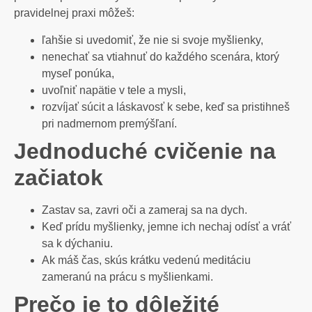
pravidelnej praxi môžeš:
ľahšie si uvedomiť, že nie si svoje myšlienky,
nenechať sa vtiahnuť do každého scenára, ktorý
myseľ ponúka,
uvoľniť napätie v tele a mysli,
rozvíjať súcit a láskavosť k sebe, keď sa pristihneš
pri nadmernom premýšľaní.
Jednoduché cvičenie na
začiatok
Zastav sa, zavri oči a zameraj sa na dych.
Keď prídu myšlienky, jemne ich nechaj odísť a vráť
sa k dýchaniu.
Ak máš čas, skús krátku vedenú meditáciu
zameranú na prácu s myšlienkami.
Prečo je to dôležité