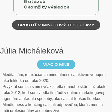
6 otázok
Okamžitý výsledok
SPUSTIŤ 2-MINÚTOVÝ TEST UĽAVY
Júlia Micháleková
VIAC O MNE
Meditáciám, relaxáciám a mindfulness sa aktívne venujem
ako lektorka od roku 2020.
Prvýkrát som sa s nimi však stretla omnoho skôr – už okolo
roku 2012, keď som viedla tím ľudí v online marketingovej
agentúre a hľadala spôsoby, ako sa stať lepšou líderkou.
Mindfulness a koučing sa stali odpoveďou, ktorá zmenila
môj profesionálny aj osobný život.