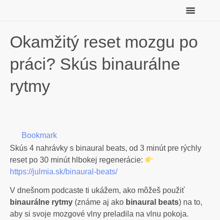
Individuálny koučing
Tu začni (zadarmo)
Okamžitý reset mozgu po
práci? Skús binaurálne
rytmy
Bookmark
Skús 4 nahrávky s binaural beats, od 3 minút pre rýchly
reset po 30 minút hlbokej regenerácie:
⁠https://julmia.sk/binaural-beats/⁠
V dnešnom podcaste ti ukážem, ako môžeš použiť
binaurálne rytmy
(známe aj ako
binaural beats
) na to,
aby si svoje mozgové vlny preladila na vlnu pokoja.