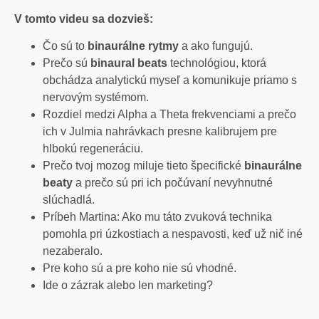
V tomto videu sa dozvieš:
Čo sú to
binaurálne rytmy
a ako fungujú.
Prečo sú
binaural beats
technológiou, ktorá
obchádza analytickú myseľ a komunikuje priamo s
nervovým systémom.
Rozdiel medzi Alpha a Theta frekvenciami a prečo
ich v Julmia nahrávkach presne kalibrujem pre
hlbokú regeneráciu.
Prečo tvoj mozog miluje tieto špecifické
binaurálne
beaty
a prečo sú pri ich počúvaní nevyhnutné
slúchadlá.
Príbeh Martina: Ako mu táto zvuková technika
pomohla pri úzkostiach a nespavosti, keď už nič iné
nezaberalo.
Pre koho sú a pre koho nie sú vhodné.
Ide o zázrak alebo len marketing?