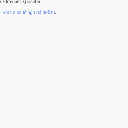
ch zdravšími spôsobmi.
ý.
Viac o koučingu nájdeš tu
.