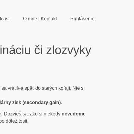
cast
O mne | Kontakt
Prihlásenie
náciu či zlozvyky
 vrátil/-a späť do starých koľají. Nie si
árny zisk (secondary gain)
.
a. Dozvieš sa, ako si niekedy
nevedome
o dôležitosti.