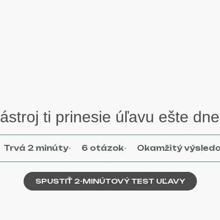
ástroj ti prinesie úľavu ešte dne
·
·
Trvá 2 minúty
6 otázok
Okamžitý výsled
SPUSTIŤ 2-MINÚTOVÝ TEST UĽAVY