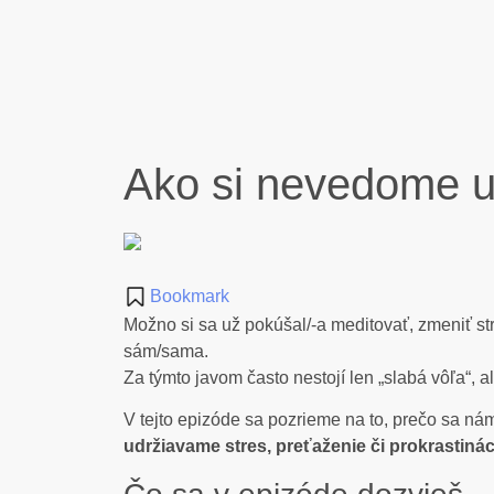
Ako si nevedome ud
Bookmark
Možno si sa už pokúšal/-a meditovať, zmeniť stra
sám/sama.
Za týmto javom často nestojí len „slabá vôľa“, a
V tejto epizóde sa pozrieme na to, prečo sa ná
udržiavame stres, preťaženie či prokrastinác