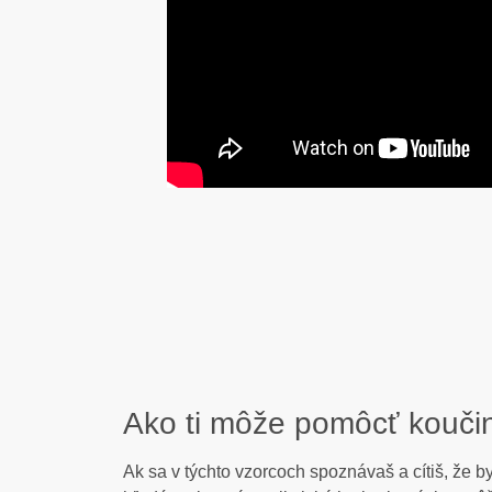
Ako ti môže pomôcť kouči
Ak sa v týchto vzorcoch spoznávaš a cítiš, že b