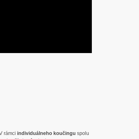
 V rámci
individuálneho koučingu
spolu