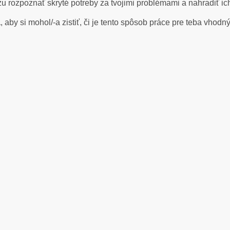
ôžu rozpoznať skryté potreby za tvojimi problémami a nahradiť i
a
, aby si mohol/-a zistiť, či je tento spôsob práce pre teba vhodn