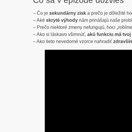
Čo sa v epizóde dozvieš
– Čo je
sekundárny zisk
a prečo je dôležité h
– Aké
skryté výhody
nám prinášajú naše prob
– Prečo niektoré zmeny nefungujú, hoci „robím
– Ako si láskavo všimnúť,
akú funkciu má tvoj
– Ako tieto nevedomé vzorce nahradiť
zdravším