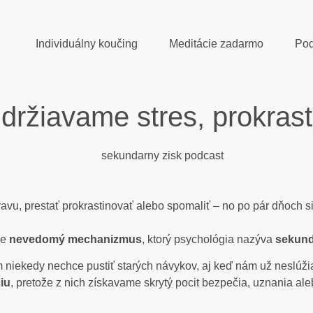
Individuálny koučing
Meditácie zadarmo
Pod
ržiavame stres, prokrasti
vu, prestať prokrastinovať alebo spomaliť – no po pár dňoch si sa
le
nevedomý mechanizmus
, ktorý psychológia nazýva
sekund
m niekedy nechce pustiť starých návykov, aj keď nám už neslúži
iu
, pretože z nich získavame skrytý pocit bezpečia, uznania aleb