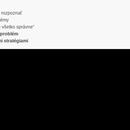
o rozpoznať
lémy
e všetko správne“
 problém
i stratégiami