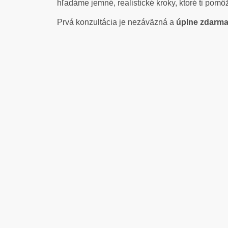
hľadáme jemné, realistické kroky, ktoré ti pom
Prvá konzultácia je nezáväzná a
úplne zdarm