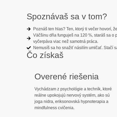
Spoznávaš sa v tom?
Poznáš ten hlas? Ten, ktorý ti večer hovorí, 
Väčšinu dňa funguješ na 120 %, staráš sa o prác
vyčerpáva viac než samotná práca.
Nemusíš sa ho snažiť násilím umlčať. Stačí 
Čo získaš
Overené riešenia
Vychádzam z psychológie a techník, ktoré
reálne upokojujú nervový systém, ako sú
joga nidra, eriksonovská hypnoterapia a
mindfulness cvičenia.