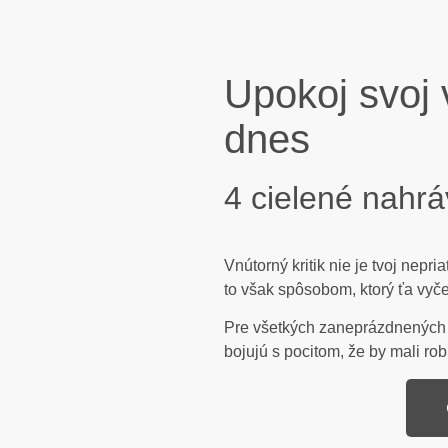
Upokoj svoj v
dnes
4 cielené nahrá
Vnútorný kritik nie je tvoj nepri
to však spôsobom, ktorý ťa vyče
Pre všetkých zaneprázdnených ľ
bojujú s pocitom, že by mali robi