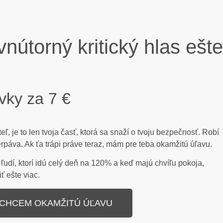
nútorný kritický hlas ešte
vky za 7 €
ateľ, je to len tvoja časť, ktorá sa snaží o tvoju bezpečnosť. Robí
rpáva. Ak ťa trápi práve teraz, mám pre teba okamžitú úľavu.
udí, ktorí idú celý deň na 120% a keď majú chvíľu pokoja,
ť ešte viac.
CHCEM OKAMŽITÚ ÚĽAVU