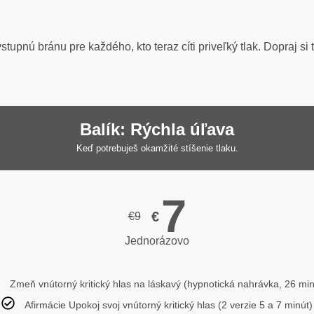
stupnú bránu pre každého, kto teraz cíti priveľký tlak. Dopraj s
Balík: Rýchla úľava
Keď potrebuješ okamžité stíšenie tlaku.
7
€
€
9
Jednorázovo
Zmeň vnútorný kritický hlas na láskavý (hypnotická nahrávka, 26 min
Afirmácie Upokoj svoj vnútorný kritický hlas (2 verzie 5 a 7 minút)