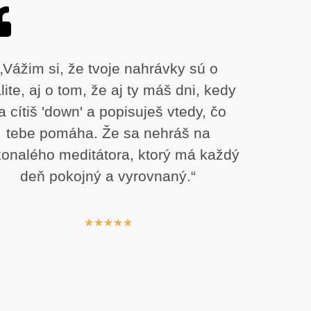
„Vážim si, že tvoje nahrávky sú o
lite, aj o tom, že aj ty máš dni, kedy
a cítiš 'down' a popisuješ vtedy, čo
tebe pomáha. Že sa nehráš na
onalého meditátora, ktorý má každý
deň pokojný a vyrovnaný.“
★
★
★
★
★