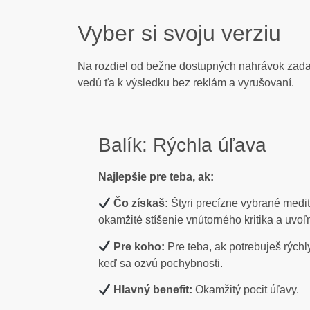
Vyber si svoju verziu
Na rozdiel od bežne dostupných nahrávok zadar
vedú ťa k výsledku bez reklám a vyrušovaní.
Balík: Rýchla úľava​
Najlepšie pre teba, ak:
Čo získaš:
Štyri precízne vybrané medi
okamžité stíšenie vnútorného kritika a uvoľn
Pre koho:
Pre teba, ak potrebuješ rýchly
keď sa ozvú pochybnosti.
Hlavný benefit:
Okamžitý pocit úľavy.