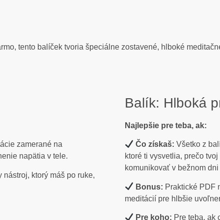
mo, tento balíček tvoria špeciálne zostavené, hlboké meditačné
Balík: Hlboká 
Najlepšie pre teba, ak:
tácie zamerané na
Čo získaš:
Všetko z bal
enie napätia v tele.
ktoré ti vysvetlia, prečo tvo
komunikovať v bežnom dni (
 nástroj, ktorý máš po ruke,
Bonus:
Praktické PDF 
meditácií pre hlbšie uvoľne
Pre koho:
Pre teba, ak 