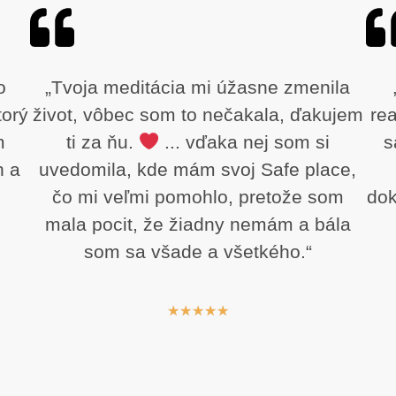
o
„Tvoja meditácia mi úžasne zmenila
torý
život, vôbec som to nečakala, ďakujem
rea
m
ti za ňu.
... vďaka nej som si
s
h a
uvedomila, kde mám svoj Safe place,
čo mi veľmi pomohlo, pretože som
dok
mala pocit, že žiadny nemám a bála
som sa všade a všetkého.“
★
★
★
★
★