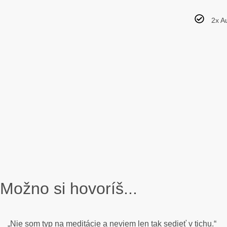
2x A
Možno si hovoríš...
„Nie som typ na meditácie a neviem len tak sedieť v tichu.“