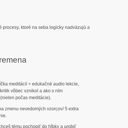
 procesy, ktoré na seba logicky nadväzujú a
premena
íčka meditácií + edukačné audio lekcie,
j kritik vôbec vznikol a ako s ním
nielen počas meditácie).
na zmenu nevedomých vzorcov/ 5 extra
nie.
chceš tému pochopiť do hĺbky a urobiť