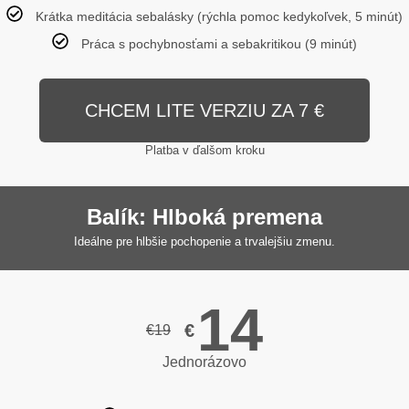
Krátka meditácia sebalásky (rýchla pomoc kedykoľvek, 5 minút)
Práca s pochybnosťami a sebakritikou (9 minút)
CHCEM LITE VERZIU ZA 7 €
Platba v ďalšom kroku
Balík: Hlboká premena
Ideálne pre hlbšie pochopenie a trvalejšiu zmenu.
14
€
€
19
Jednorázovo