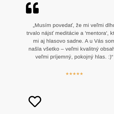
„Musím povedať, že mi veľmi dlh
trvalo nájsť meditácie a 'mentora', k
mi aj hlasovo sadne. A u Vás so
našla všetko – veľmi kvalitný obsa
veľmi príjemný, pokojný hlas. :)“
★
★
★
★
★