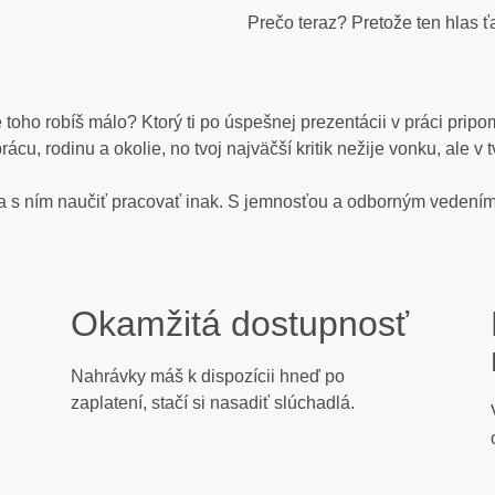
Prečo teraz? Pretože ten hlas ťa 
že toho robíš málo? Ktorý ti po úspešnej prezentácii v práci pri
u, rodinu a okolie, no tvoj najväčší kritik nežije vonku, ale v t
sa s ním naučiť pracovať inak. S jemnosťou a odborným vedením
Okamžitá dostupnosť
Nahrávky máš k dispozícii hneď po
zaplatení, stačí si nasadiť slúchadlá.