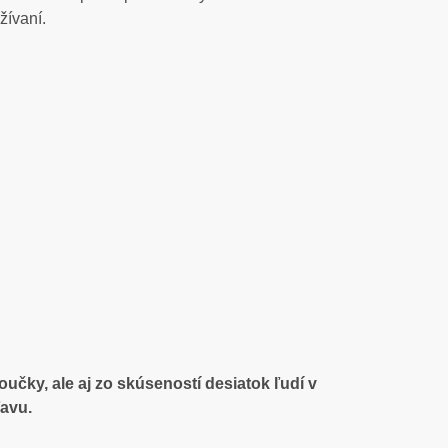
žívaní.
učky, ale aj zo skúseností desiatok ľudí v
ľavu.